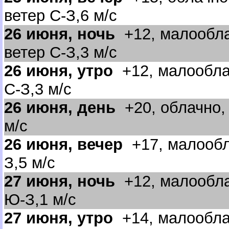
етер С-З,6 м/с
26 июня, ночь
+12, малообла
етер С-З,3 м/с
26 июня, утро
+12, малооблач
С-З,3 м/с
26 июня, день
+20, облачно, 
м/с
26 июня, вечер
+17, малообла
З,5 м/с
27 июня, ночь
+12, малооблач
Ю-З,1 м/с
27 июня, утро
+14, малообла