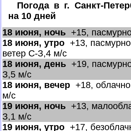
Погода в г. Санкт-Пете
на 10 дней
18 июня, ночь
+15, пасмурно,
18 июня, утро
+13, пасмурно
етер С-З,4 м/с
18 июня, день
+19, пасмурно,
З,5 м/с
18 июня, вечер
+18, облачно,
м/с
19 июня, ночь
+13, малооблач
З,1 м/с
19 июня, утро
+17, безоблачн