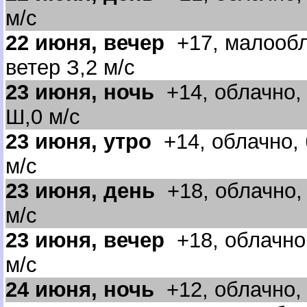
м/с
22 июня, вечер
+17, малообл
етер З,2 м/с
23 июня, ночь
+14, облачно,
Ш,0 м/с
23 июня, утро
+14, облачно, 
м/с
23 июня, день
+18, облачно, 
м/с
23 июня, вечер
+18, облачно,
м/с
24 июня, ночь
+12, облачно, 