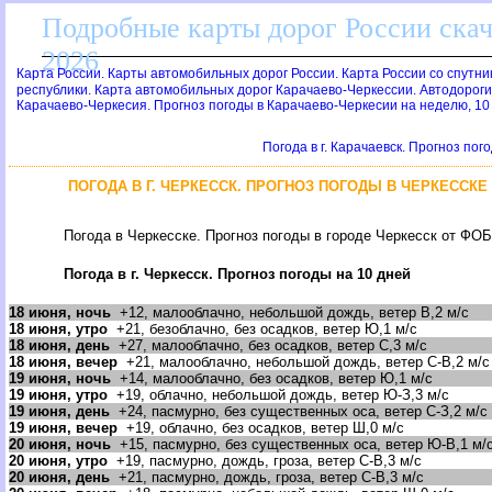
Подробные карты дорог России скач
2026
Карта России. Карты автомобильных дорог России. Карта России со спутник
республики. Карта автомобильных дорог Карачаево-Черкессии. Автодороги
Карачаево-Черкесия. Прогноз погоды в Карачаево-Черкесии на неделю, 10
Погода в г. Карачаевск. Прогноз пог
ПОГОДА В Г. ЧЕРКЕССК. ПРОГНОЗ ПОГОДЫ В ЧЕРКЕССКЕ 
Погода в Черкесске. Прогноз погоды в городе Черкесск от ФОБ
Погода в г. Черкесск. Прогноз погоды на 10 дней
18 июня, ночь
+12, малооблачно, небольшой дождь, ветер В,2 м/с
18 июня, утро
+21, безоблачно, без осадков, ветер Ю,1 м/с
18 июня, день
+27, малооблачно, без осадков, ветер С,3 м/с
18 июня, вечер
+21, малооблачно, небольшой дождь, ветер С-В,2 м/с
19 июня, ночь
+14, малооблачно, без осадков, ветер Ю,1 м/с
19 июня, утро
+19, облачно, небольшой дождь, ветер Ю-З,3 м/с
19 июня, день
+24, пасмурно, без существенных оса, ветер С-З,2 м/с
19 июня, вечер
+19, облачно, без осадков, ветер Ш,0 м/с
20 июня, ночь
+15, пасмурно, без существенных оса, ветер Ю-В,1 м/
20 июня, утро
+19, пасмурно, дождь, гроза, ветер С-В,3 м/с
20 июня, день
+21, пасмурно, дождь, гроза, ветер С-В,3 м/с