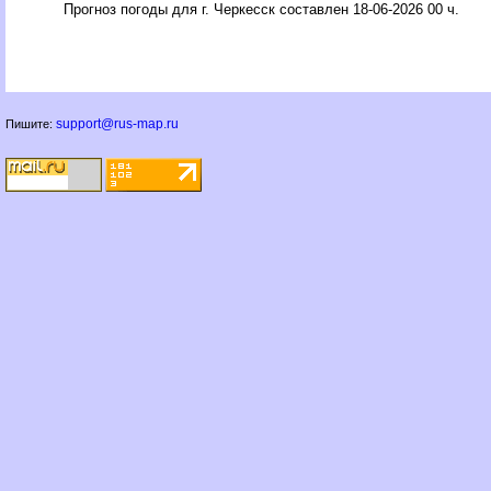
Прогноз погоды для г. Черкесск составлен 18-06-2026 00 ч.
support@rus-map.ru
Пишите: