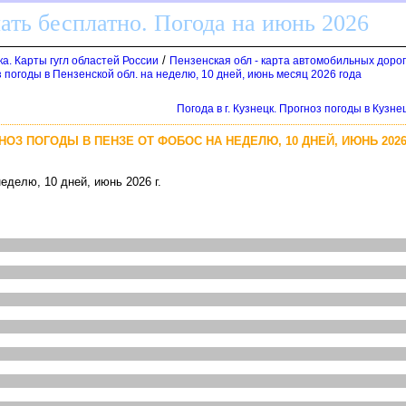
ать бесплатно. Погода на июнь 2026
/
а. Карты гугл областей России
Пензенская обл - карта автомобильных дорог
 погоды в Пензенской обл. на неделю, 10 дней, июнь месяц 2026 года
Погода в г. Кузнецк. Прогноз погоды в Кузн
ГНОЗ ПОГОДЫ В ПЕНЗЕ ОТ ФОБОС НА НЕДЕЛЮ, 10 ДНЕЙ, ИЮНЬ 2026 
еделю, 10 дней, июнь 2026 г.