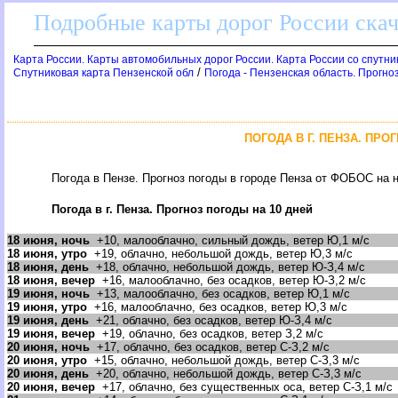
Подробные карты дорог России скач
Карта России. Карты автомобильных дорог России. Карта России со спутник
/
Спутниковая карта Пензенской обл
Погода - Пензенская область. Прогноз
ПОГОДА В Г. ПЕНЗА. ПРО
Погода в Пензе. Прогноз погоды в городе Пенза от ФОБОС на н
Погода в г. Пенза. Прогноз погоды на 10 дней
18 июня, ночь
+10, малооблачно, сильный дождь, ветер Ю,1 м/с
18 июня, утро
+19, облачно, небольшой дождь, ветер Ю,3 м/с
18 июня, день
+18, облачно, небольшой дождь, ветер Ю-З,4 м/с
18 июня, вечер
+16, малооблачно, без осадков, ветер Ю-З,2 м/с
19 июня, ночь
+13, малооблачно, без осадков, ветер Ю,1 м/с
19 июня, утро
+16, малооблачно, без осадков, ветер Ю,3 м/с
19 июня, день
+21, облачно, без осадков, ветер Ю-З,4 м/с
19 июня, вечер
+19, облачно, без осадков, ветер З,2 м/с
20 июня, ночь
+17, облачно, без осадков, ветер С-З,2 м/с
20 июня, утро
+15, облачно, небольшой дождь, ветер С-З,3 м/с
20 июня, день
+20, облачно, небольшой дождь, ветер С-З,3 м/с
20 июня, вечер
+17, облачно, без существенных оса, ветер С-З,1 м/с