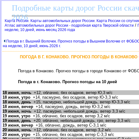
Подробные карты дорог России скач
2026
Карта России. Карты автомобильных дорог России. Карта России со спутник
/
Атлас автомобильных дорог России - подробная карта Тверской области
неделю, 10 дней, июнь месяц 2026 года
Погода в г. Вышний Волочек. Прогноз погоды в Вышнем Волочке от ФОБО
на неделю, 10 дней, июнь 2026 г.
ПОГОДА В Г. КОНАКОВО. ПРОГНОЗ ПОГОДЫ В КОНАКОВО О
Погода в Конаково. Прогноз погоды в городе Конаково от ФОБО
Погода в г. Конаково. Прогноз погоды на 10 дней
18 июня, ночь
+12, облачно, без осадков, ветер Ю,3 м/с
18 июня, утро
+14, пасмурно, без осадков, ветер Ю-З,3 м/с
18 июня, день
+15, пасмурно, небольшой дождь, ветер Ю-З,3 м/с
18 июня, вечер
+14, пасмурно, дождь, ветер Ю-З,2 м/с
19 июня, ночь
+12, пасмурно, небольшой дождь, ветер З,3 м/с
19 июня, утро
+16, облачно, без осадков, ветер З,2 м/с
19 июня, день
+20, облачно, небольшой дождь, гро, ветер З,3 м/с
19 июня, вечер
+16, облачно, дождь, ветер С-З,1 м/с
20 июня, ночь
+12, облачно, без осадков, ветер З,2 м/с
20 июня, утро
+15, облачно, без осадков, ветер С-З,3 м/с