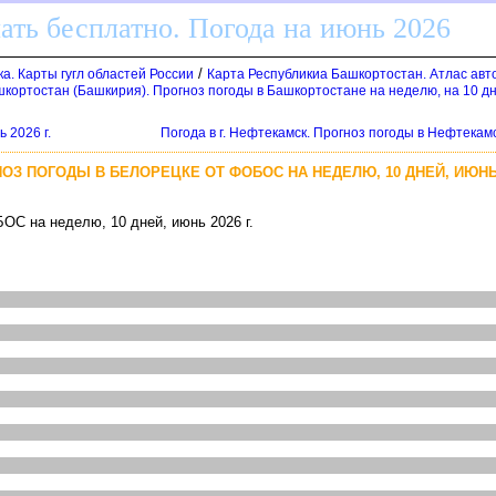
ать бесплатно. Погода на июнь 2026
/
а. Карты гугл областей России
Карта Республикиа Башкортостан. Атлас авт
шкортостан (Башкирия). Прогноз погоды в Башкортостане на неделю, на 10 дн
 2026 г.
Погода в г. Нефтекамск. Прогноз погоды в Нефтекам
НОЗ ПОГОДЫ В БЕЛОРЕЦКЕ ОТ ФОБОС НА НЕДЕЛЮ, 10 ДНЕЙ, ИЮНЬ 
ОС на неделю, 10 дней, июнь 2026 г.