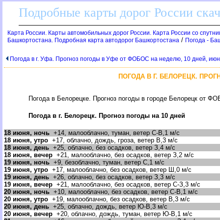
Подробные карты дорог России скач
Карта России. Карты автомобильных дорог России. Карта России со спутник
/
Башкортостана. Подробная карта автодорог Башкортостана
Погода - Ба
Погода в г. Уфа. Прогноз погоды в Уфе от ФОБОС на неделю, 10 дней, июнь
ПОГОДА В Г. БЕЛОРЕЦК. ПРОГ
Погода в Белорецке. Прогноз погоды в городе Белорецк от ФОБ
Погода в г. Белорецк. Прогноз погоды на 10 дней
18 июня, ночь
+14, малооблачно, туман, ветер С-В,1 м/с
18 июня, утро
+17, облачно, дождь, гроза, ветер В,3 м/с
18 июня, день
+25, облачно, без осадков, ветер З,4 м/с
18 июня, вечер
+21, малооблачно, без осадков, ветер З,2 м/с
19 июня, ночь
+9, безоблачно, туман, ветер С,1 м/с
19 июня, утро
+17, малооблачно, без осадков, ветер Ш,0 м/с
19 июня, день
+26, облачно, без осадков, ветер З,3 м/с
19 июня, вечер
+21, малооблачно, без осадков, ветер С-З,3 м/с
20 июня, ночь
+10, малооблачно, без осадков, ветер С-В,1 м/с
20 июня, утро
+19, малооблачно, без осадков, ветер В,3 м/с
20 июня, день
+25, облачно, дождь, ветер Ю-В,3 м/с
20 июня, вечер
+20, облачно, дождь, туман, ветер Ю-В,1 м/с