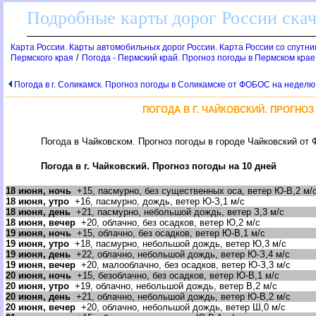
Подробные карты дорог России скач
Карта России. Карты автомобильных дорог России. Карта России со спутник
/
Пермского края
Погода - Пермский край. Прогноз погоды в Пермском крае
Погода в г. Соликамск. Прогноз погоды в Соликамске от ФОБОС на неделю,
ПОГОДА В Г. ЧАЙКОВСКИЙ. ПРОГНОЗ
Погода в Чайковском. Прогноз погоды в городе Чайковский от 
Погода в г. Чайковский. Прогноз погоды на 10 дней
18 июня, ночь
+15, пасмурно, без существенных оса, ветер Ю-В,2 м/
18 июня, утро
+16, пасмурно, дождь, ветер Ю-З,1 м/с
18 июня, день
+21, пасмурно, небольшой дождь, ветер З,3 м/с
18 июня, вечер
+20, облачно, без осадков, ветер Ю,2 м/с
19 июня, ночь
+15, облачно, без осадков, ветер Ю-В,1 м/с
19 июня, утро
+18, пасмурно, небольшой дождь, ветер Ю,3 м/с
19 июня, день
+22, облачно, небольшой дождь, ветер Ю-З,4 м/с
19 июня, вечер
+20, малооблачно, без осадков, ветер Ю-З,3 м/с
20 июня, ночь
+15, безоблачно, без осадков, ветер Ю-В,1 м/с
20 июня, утро
+19, облачно, небольшой дождь, ветер В,2 м/с
20 июня, день
+21, облачно, небольшой дождь, ветер Ю-В,2 м/с
20 июня, вечер
+20, облачно, небольшой дождь, ветер Ш,0 м/с