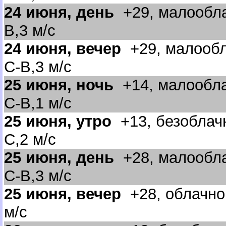
24 июня, день
+29, малооблач
,3 м/с
24 июня, вечер
+29, малообла
С-В,3 м/с
25 июня, ночь
+14, малооблач
С-В,1 м/с
25 июня, утро
+13, безоблачн
С,2 м/с
25 июня, день
+28, малооблач
С-В,3 м/с
25 июня, вечер
+28, облачно,
м/с