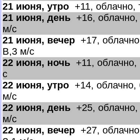
21 июня, утро
+11, облачно, 
21 июня, день
+16, облачно, 
м/с
21 июня, вечер
+17, облачно,
,3 м/с
22 июня, ночь
+11, облачно, 
с
22 июня, утро
+14, облачно, 
м/с
22 июня, день
+25, облачно, 
м/с
22 июня, вечер
+27, облачно,