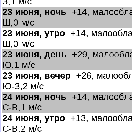
З,1 м/с
23 июня, ночь
+14, малооблач
Ш,0 м/с
23 июня, утро
+14, малооблач
Ш,0 м/с
23 июня, день
+29, малооблач
Ю,1 м/с
23 июня, вечер
+26, малообла
Ю-З,2 м/с
24 июня, ночь
+14, малооблач
С-В,1 м/с
24 июня, утро
+13, малооблач
С-В,2 м/с