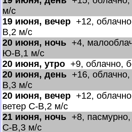
19 июня, день
+15, облачно, 
м/с
19 июня, вечер
+12, облачно,
,2 м/с
20 июня, ночь
+4, малооблачн
Ю-В,1 м/с
20 июня, утро
+9, облачно, бе
20 июня, день
+16, облачно,
,3 м/с
20 июня, вечер
+12, облачно
етер С-В,2 м/с
21 июня, ночь
+8, пасмурно,
С-В,3 м/с