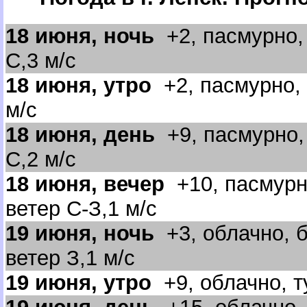
18 июня, ночь
+2, пасмурно,
С,3 м/с
18 июня, утро
+2, пасмурно, 
м/с
18 июня, день
+9, пасмурно,
С,2 м/с
18 июня, вечер
+10, пасмурн
етер С-З,1 м/с
19 июня, ночь
+3, облачно, 
етер З,1 м/с
19 июня, утро
+9, облачно, т