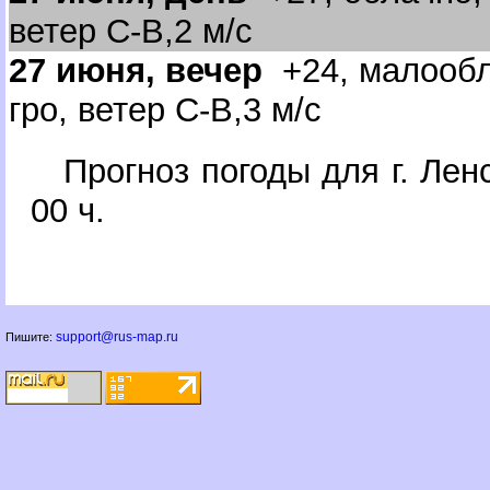
етер С-В,2 м/с
27 июня, вечер
+24, малообл
ро, ветер С-В,3 м/с
Прогноз погоды для г. Лен
00 ч.
support@rus-map.ru
Пишите: