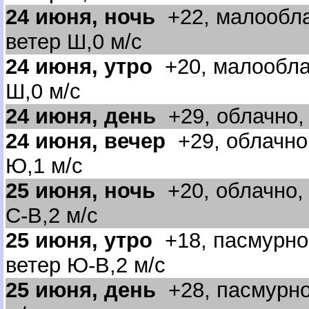
24 июня, ночь
+22, малообла
етер Ш,0 м/с
24 июня, утро
+20, малооблач
Ш,0 м/с
24 июня, день
+29, облачно, 
24 июня, вечер
+29, облачно,
Ю,1 м/с
25 июня, ночь
+20, облачно,
С-В,2 м/с
25 июня, утро
+18, пасмурно
етер Ю-В,2 м/с
25 июня, день
+28, пасмурно,