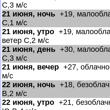
С,3 м/с
21 июня, ночь
+19, малооблач
С,1 м/с
21 июня, утро
+19, малообла
етер С,2 м/с
21 июня, день
+30, малооблач
С,3 м/с
21 июня, вечер
+27, облачно,
м/с
22 июня, ночь
+18, безоблачн
,2 м/с
22 июня, утро
+21, безоблачн