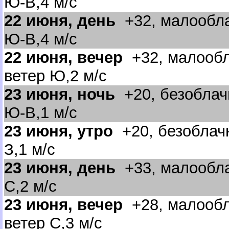
Ю-В,4 м/с
22 июня, день
+32, малооблач
Ю-В,4 м/с
22 июня, вечер
+32, малообл
етер Ю,2 м/с
23 июня, ночь
+20, безоблачн
Ю-В,1 м/с
23 июня, утро
+20, безоблачн
З,1 м/с
23 июня, день
+33, малооблач
С,2 м/с
23 июня, вечер
+28, малообл
етер С,3 м/с