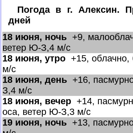
Погода в г. Алексин. 
дней
18 июня, ночь
+9, малооблач
етер Ю-З,4 м/с
18 июня, утро
+15, облачно, 
м/с
18 июня, день
+16, пасмурно,
З,4 м/с
18 июня, вечер
+14, пасмурн
оса, ветер Ю-З,3 м/с
19 июня, ночь
+13, пасмурно,