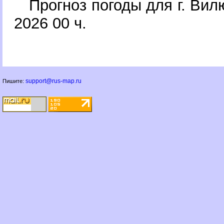
Прогноз погоды для г. Вил
2026 00 ч.
support@rus-map.ru
Пишите: