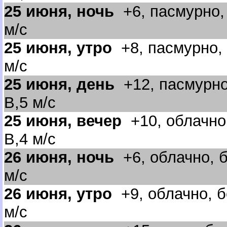
25 июня, ночь
+6, пасмурно, 
м/с
25 июня, утро
+8, пасмурно, 
м/с
25 июня, день
+12, пасмурно,
,5 м/с
25 июня, вечер
+10, облачно,
,4 м/с
26 июня, ночь
+6, облачно, б
м/с
26 июня, утро
+9, облачно, б
м/с