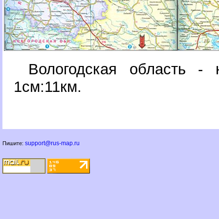
ологодская область - 
1см:11км.
support@rus-map.ru
Пишите: