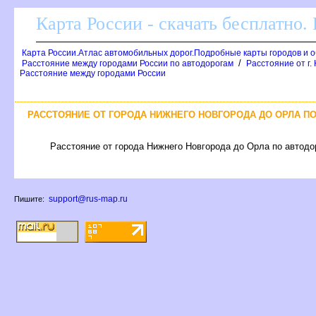
Карта России - скачать бесплатно.
Карта России.Атлас автомобильных дорог.Подробные карты городов и 
/
Расстояние между городами России по автодорогам
Расстояние от г.
Расстояние между городами России
РАССТОЯНИЕ ОТ ГОРОДА НИЖНЕГО НОВГОРОДА ДО ОРЛА ПО
Расстояние от города Нижнего Новгорода до Орла по автодор
support@rus-map.ru
Пишите: