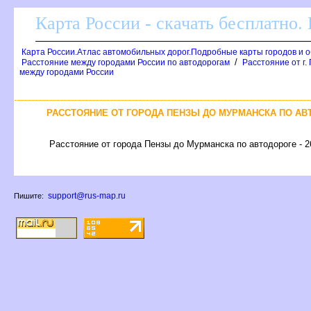
Карта России - скачать бесплатно.
Карта России.Атлас автомобильных дорог.Подробные карты городов и 
/
Расстояние между городами России по автодорогам
Расстояние от г.
между городами России
РАССТОЯНИЕ ОТ ГОРОДА ПЕНЗЫ ДО МУРМАНСКА ПО АВ
Расстояние от города Пензы до Мурманска по автодороге - 2
support@rus-map.ru
Пишите: