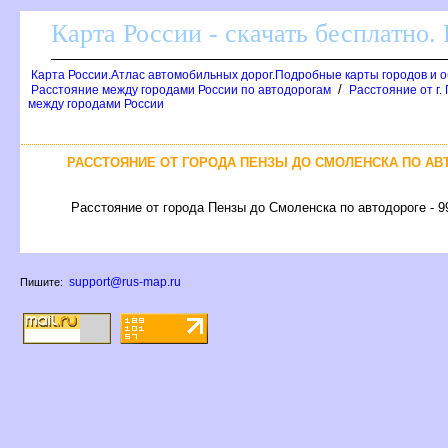
Карта России - скачать бесплатно.
Карта России.Атлас автомобильных дорог.Подробные карты городов и 
/
Расстояние между городами России по автодорогам
Расстояние от г.
между городами России
РАССТОЯНИЕ ОТ ГОРОДА ПЕНЗЫ ДО СМОЛЕНСКА ПО АВ
Расстояние от города Пензы до Смоленска по автодороге - 9
support@rus-map.ru
Пишите: