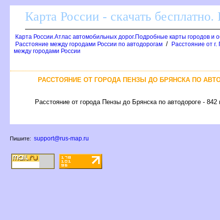
Карта России - скачать бесплатно.
Карта России.Атлас автомобильных дорог.Подробные карты городов и 
/
Расстояние между городами России по автодорогам
Расстояние от г.
между городами России
РАССТОЯНИЕ ОТ ГОРОДА ПЕНЗЫ ДО БРЯНСКА ПО АВТ
Расстояние от города Пензы до Брянска по автодороге - 842 
support@rus-map.ru
Пишите: