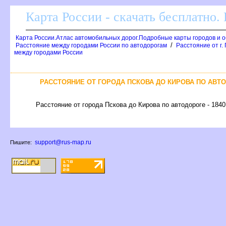
Карта России - скачать бесплатно.
Карта России.Атлас автомобильных дорог.Подробные карты городов и 
/
Расстояние между городами России по автодорогам
Расстояние от г.
между городами России
РАССТОЯНИЕ ОТ ГОРОДА ПСКОВА ДО КИРОВА ПО АВТ
Расстояние от города Пскова до Кирова по автодороге - 1840
support@rus-map.ru
Пишите: