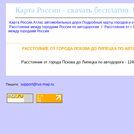
Карта России - скачать бесплатно.
Карта России.Атлас автомобильных дорог.Подробные карты городов и 
/
Расстояние между городами России по автодорогам
Расстояние от г.
между городами России
РАССТОЯНИЕ ОТ ГОРОДА ПСКОВА ДО ЛИПЕЦКА ПО АВТ
Расстояние от города Пскова до Липецка по автодороге - 124
support@rus-map.ru
Пишите: