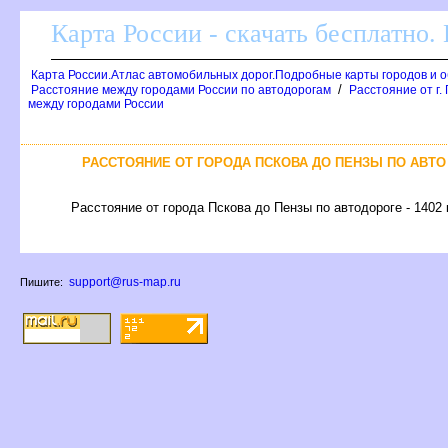
Карта России - скачать бесплатно.
Карта России.Атлас автомобильных дорог.Подробные карты городов и 
/
Расстояние между городами России по автодорогам
Расстояние от г.
между городами России
РАССТОЯНИЕ ОТ ГОРОДА ПСКОВА ДО ПЕНЗЫ ПО АВТО
Расстояние от города Пскова до Пензы по автодороге - 1402 
support@rus-map.ru
Пишите: