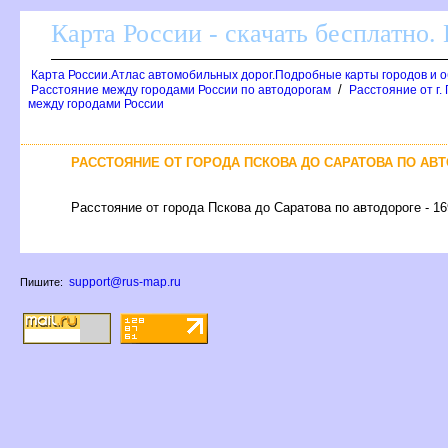
Карта России - скачать бесплатно.
Карта России.Атлас автомобильных дорог.Подробные карты городов и 
/
Расстояние между городами России по автодорогам
Расстояние от г.
между городами России
РАССТОЯНИЕ ОТ ГОРОДА ПСКОВА ДО САРАТОВА ПО АВ
Расстояние от города Пскова до Саратова по автодороге - 16
support@rus-map.ru
Пишите: