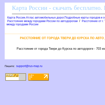
Карта России - скачать бесплатно.
Карта России.Атлас автомобильных дорог.Подробные карты городов и 
/
Расстояние между городами России по автодорогам
Расстояние от г.
между городами России
РАССТОЯНИЕ ОТ ГОРОДА ТВЕРИ ДО КУРСКА ПО АВТО
Расстояние от города Твери до Курска по автодороге - 703 к
support@rus-map.ru
Пишите: