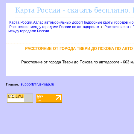
Карта России - скачать бесплатно.
Карта России.Атлас автомобильных дорог.Подробные карты городов и 
/
Расстояние между городами России по автодорогам
Расстояние от г.
между городами России
РАССТОЯНИЕ ОТ ГОРОДА ТВЕРИ ДО ПСКОВА ПО АВТО
Расстояние от города Твери до Пскова по автодороге - 663 к
support@rus-map.ru
Пишите: