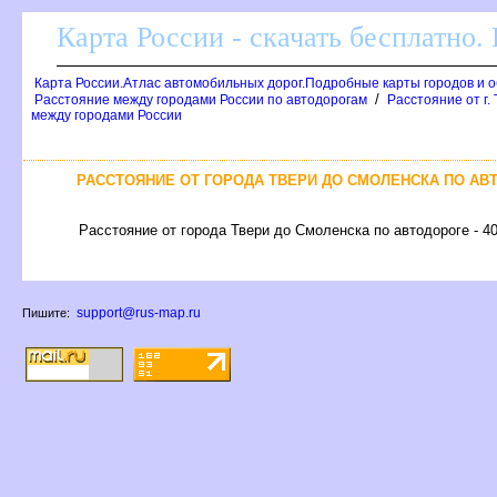
Карта России - скачать бесплатно.
Карта России.Атлас автомобильных дорог.Подробные карты городов и 
/
Расстояние между городами России по автодорогам
Расстояние от г.
между городами России
РАССТОЯНИЕ ОТ ГОРОДА ТВЕРИ ДО СМОЛЕНСКА ПО АВ
Расстояние от города Твери до Смоленска по автодороге - 4
support@rus-map.ru
Пишите: