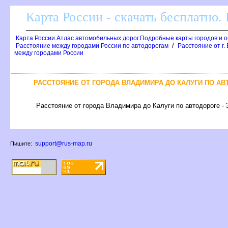
Карта России - скачать бесплатно.
Карта России.Атлас автомобильных дорог.Подробные карты городов и 
/
Расстояние между городами России по автодорогам
Расстояние от г.
между городами России
РАССТОЯНИЕ ОТ ГОРОДА ВЛАДИМИРА ДО КАЛУГИ ПО АВ
Расстояние от города Владимира до Калуги по автодороге - 
support@rus-map.ru
Пишите: