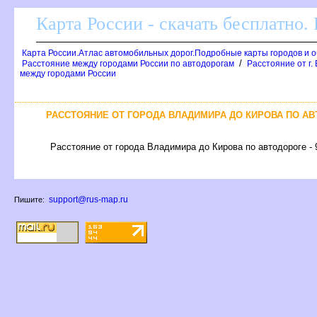
Карта России - скачать бесплатно.
Карта России.Атлас автомобильных дорог.Подробные карты городов и 
/
Расстояние между городами России по автодорогам
Расстояние от г.
между городами России
РАССТОЯНИЕ ОТ ГОРОДА ВЛАДИМИРА ДО КИРОВА ПО АВ
Расстояние от города Владимира до Кирова по автодороге - 
support@rus-map.ru
Пишите: