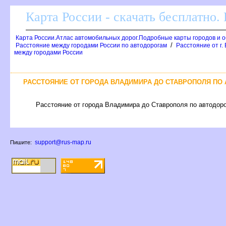
Карта России - скачать бесплатно.
Карта России.Атлас автомобильных дорог.Подробные карты городов и 
/
Расстояние между городами России по автодорогам
Расстояние от г.
между городами России
РАССТОЯНИЕ ОТ ГОРОДА ВЛАДИМИРА ДО СТАВРОПОЛЯ ПО 
Расстояние от города Владимира до Ставрополя по автодоро
support@rus-map.ru
Пишите: