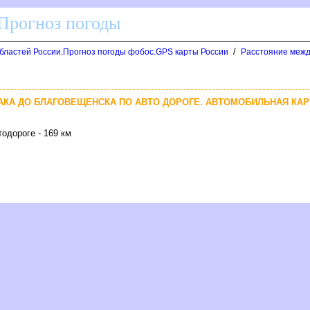
 Прогноз погоды
/
областей России.Прогноз погоды фобос.GPS карты России
Расстояние межд
АКА ДО БЛАГОВЕЩЕНСКА ПО АВТО ДОРОГЕ. АВТОМОБИЛЬНАЯ КА
одороге - 169 км