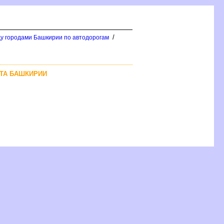
/
у городами Башкирии по автодорогам
РТА БАШКИРИИ