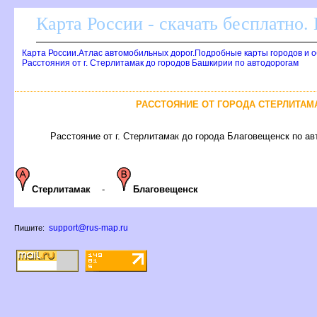
Карта России - скачать бесплатно.
Карта России.Атлас автомобильных дорог.Подробные карты городов и 
Расстояния от г. Стерлитамак до городов Башкирии по автодорогам
РАССТОЯНИЕ ОТ ГОРОДА СТЕРЛИТАМ
Расстояние от г. Стерлитамак до города Благовещенск по авт
Стерлитамак
-
Благовещенск
support@rus-map.ru
Пишите: