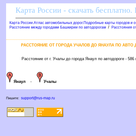
Карта России - скачать бесплатно.
Карта России.Атлас автомобильных дорог.Подробные карты городов и 
/
Расстояние между городами Башкирии по автодорогам
Расстояния от
РАССТОЯНИЕ ОТ ГОРОДА УЧАЛОВ ДО ЯНАУЛА ПО АВТО
Расстояние от г. Учалы до города Янаул по автодороге - 586
Янаул
-
Учалы
support@rus-map.ru
Пишите: