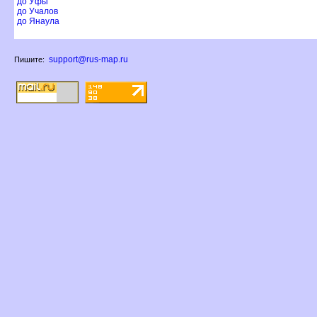
до Уфы
до Учалов
до Янаула
support@rus-map.ru
Пишите: