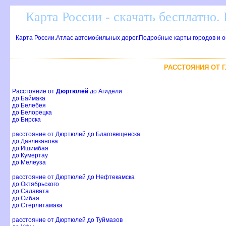
Карта России - скачать бесплатно.
Карта России.Атлас автомобильных дорог.Подробные карты городов и 
РАССТОЯНИЯ ОТ 
Расстояние от
Дюртюлей
до Агидели
до Баймака
до Белебея
до Белорецка
до Бирска
расстояние от Дюртюлей до Благовещенска
до Давлеканова
до Ишимбая
до Кумертау
до Мелеуза
расстояние от Дюртюлей до Нефтекамска
до Октябрьского
до Салавата
до Сибая
до Стерлитамака
расстояние от Дюртюлей до Туймазов