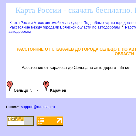
Карта России - скачать бесплатно.
Карта России.Атлас автомобильных дорог.Подробные карты городов и 
/
Расстояние между городами Брянской области по автодорогам
Расст
автодорогам
РАССТОЯНИЕ ОТ Г. КАРАЧЕВ ДО ГОРОДА СЕЛЬЦО Г. ПО 
ОБЛАСТИ
Расстояние от Карачева до Сельца по авто дороге - 85 км
Сельцо г.
-
Карачев
support@rus-map.ru
Пишите: