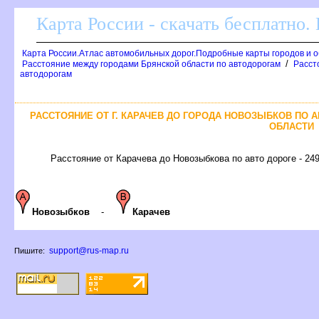
Карта России - скачать бесплатно.
Карта России.Атлас автомобильных дорог.Подробные карты городов и 
/
Расстояние между городами Брянской области по автодорогам
Расст
автодорогам
РАССТОЯНИЕ ОТ Г. КАРАЧЕВ ДО ГОРОДА НОВОЗЫБКОВ ПО 
ОБЛАСТИ
Расстояние от Карачева до Новозыбкова по авто дороге - 24
Новозыбков
-
Карачев
support@rus-map.ru
Пишите: