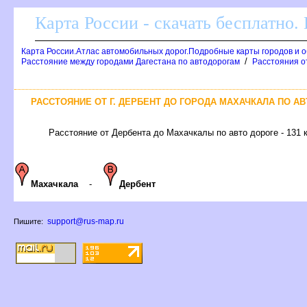
Карта России - скачать бесплатно.
Карта России.Атлас автомобильных дорог.Подробные карты городов и 
/
Расстояние между городами Дагестана по автодорогам
Расстояния от
РАССТОЯНИЕ ОТ Г. ДЕРБЕНТ ДО ГОРОДА МАХАЧКАЛА ПО А
Расстояние от Дербента до Махачкалы по авто дороге - 131 
Махачкала
-
Дербент
support@rus-map.ru
Пишите: