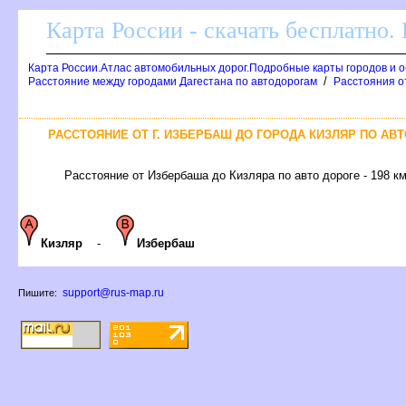
Карта России - скачать бесплатно.
Карта России.Атлас автомобильных дорог.Подробные карты городов и 
/
Расстояние между городами Дагестана по автодорогам
Расстояния о
РАССТОЯНИЕ ОТ Г. ИЗБЕРБАШ ДО ГОРОДА КИЗЛЯР ПО АВ
Расстояние от Избербаша до Кизляра по авто дороге - 198 к
Кизляр
-
Избербаш
support@rus-map.ru
Пишите: