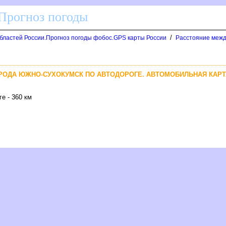
 Прогноз погоды
/
областей России.Прогноз погоды фобос.GPS карты России
Расстояние межд
ОРОДА ЮЖНО-СУХОКУМСК ПО АВТОДОРОГЕ. АВТОМОБИЛЬНАЯ КАРТ
е - 360 км