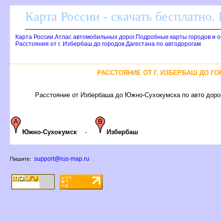
Карта России - скачать бесплатно.
Карта России.Атлас автомобильных дорог.Подробные карты городов и 
Расстояния от г. Избербаш до городов Дагестана по автодорогам
РАССТОЯНИЕ ОТ Г. ИЗБЕРБАШ ДО Г
Расстояние от Избербаша до Южно-Сухокумска по авто дорог
Южно-Сухокумск
-
Избербаш
support@rus-map.ru
Пишите: