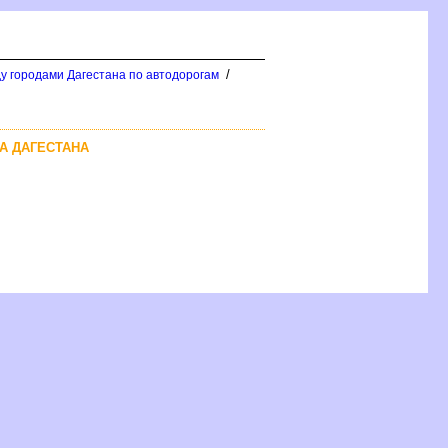
/
у городами Дагестана по автодорогам
А ДАГЕСТАНА