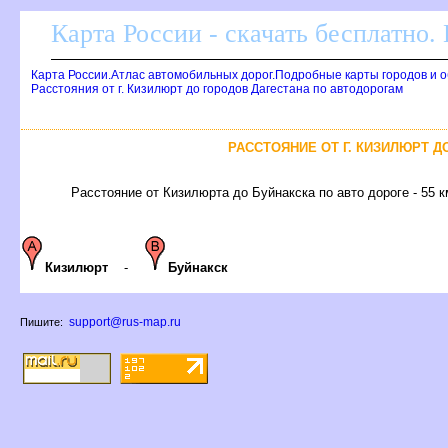
Карта России - скачать бесплатно.
Карта России.Атлас автомобильных дорог.Подробные карты городов и 
Расстояния от г. Кизилюрт до городов Дагестана по автодорогам
РАССТОЯНИЕ ОТ Г. КИЗИЛЮРТ 
Расстояние от Кизилюрта до Буйнакска по авто дороге - 55 к
Кизилюрт
-
Буйнакск
support@rus-map.ru
Пишите: