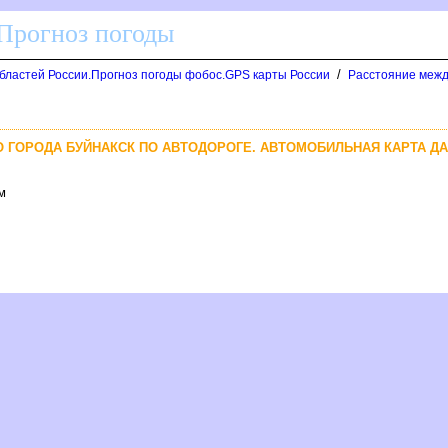
 Прогноз погоды
/
областей России.Прогноз погоды фобос.GPS карты России
Расстояние межд
ДО ГОРОДА БУЙНАКСК ПО АВТОДОРОГЕ. АВТОМОБИЛЬНАЯ КАРТА Д
м