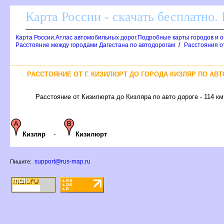
Карта России - скачать бесплатно.
Карта России.Атлас автомобильных дорог.Подробные карты городов и 
/
Расстояние между городами Дагестана по автодорогам
Расстояния от
РАССТОЯНИЕ ОТ Г. КИЗИЛЮРТ ДО ГОРОДА КИЗЛЯР ПО АВ
Расстояние от Кизилюрта до Кизляра по авто дороге - 114 км
Кизляр
-
Кизилюрт
support@rus-map.ru
Пишите: