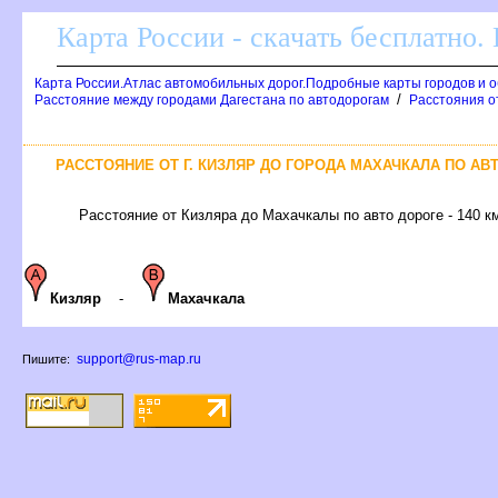
Карта России - скачать бесплатно.
Карта России.Атлас автомобильных дорог.Подробные карты городов и 
/
Расстояние между городами Дагестана по автодорогам
Расстояния от
РАССТОЯНИЕ ОТ Г. КИЗЛЯР ДО ГОРОДА МАХАЧКАЛА ПО А
Расстояние от Кизляра до Махачкалы по авто дороге - 140 к
Кизляр
-
Махачкала
support@rus-map.ru
Пишите: