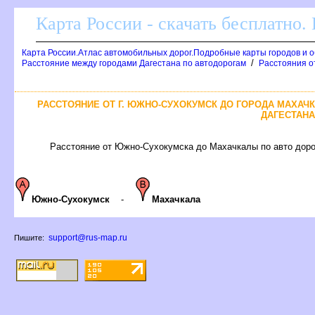
Карта России - скачать бесплатно.
Карта России.Атлас автомобильных дорог.Подробные карты городов и 
/
Расстояние между городами Дагестана по автодорогам
Расстояния от
РАССТОЯНИЕ ОТ Г. ЮЖНО-СУХОКУМСК ДО ГОРОДА МАХАЧ
ДАГЕСТАНА
Расстояние от Южно-Сухокумска до Махачкалы по авто дорог
Южно-Сухокумск
-
Махачкала
support@rus-map.ru
Пишите: