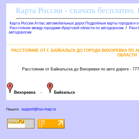
Карта России - скачать бесплатно.
Карта России.Атлас автомобильных дорог.Подробные карты городов и 
/
Расстояние между городами Иркутской области по автодорогам
Расст
автодорогам
РАССТОЯНИЕ ОТ Г. БАЙКАЛЬСК ДО ГОРОДА ВИХОРЕВКА ПО 
ОБЛАСТИ
Расстояние от Байкальска до Вихоревки по авто дороге - 777
Вихоревка
-
Байкальск
support@rus-map.ru
Пишите: