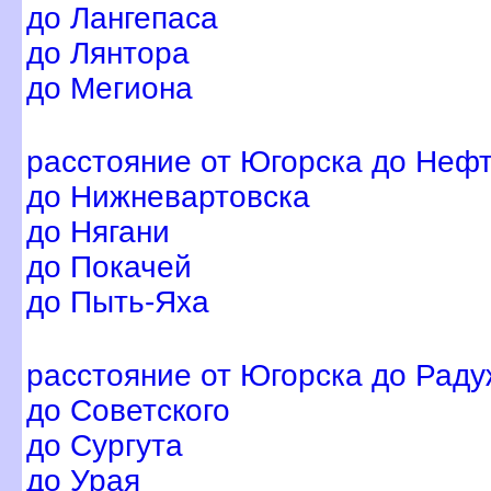
до Лангепаса
до Лянтора
до Мегиона
расстояние от Югорска до Неф
до Нижневартовска
до Нягани
до Покачей
до Пыть-Яха
расстояние от Югорска до Раду
до Советского
до Сургута
до Урая