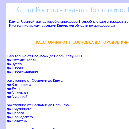
Карта России - скачать бесплатно.
Карта России.Атлас автомобильных дорог.Подробные карты городов и 
Расстояние между городами Кировской области по автодорогам
РАССТОЯНИЯ ОТ Г. СОСНОВКА ДО ГОРОДОВ КИ
Расстояние от
Сосновки
до Белой Холуницы
до Вятских Полян
до Зуевки
до Кирова
до Кирово-Чепецка
расстояние от Сосновки до Кирса
до Котельнича
до Лузы
до Малмыжа
до Мурашей
расстояние от Сосновки до Нолинска
до Омутнинска
до Орлова
до Слободского
до Советска