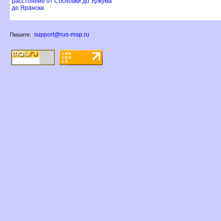
расстояние от Сосновки до Уржума
до Яранска
support@rus-map.ru
Пишите: