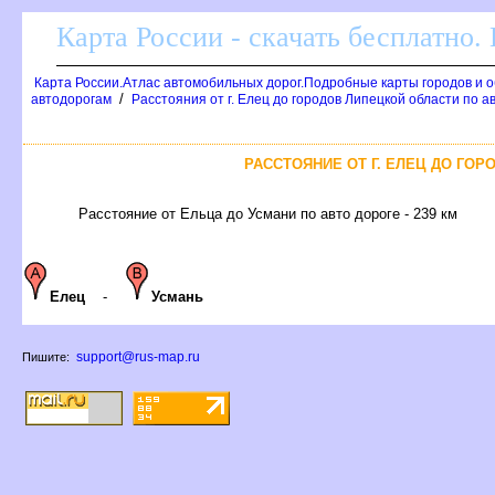
Карта России - скачать бесплатно.
Карта России.Атлас автомобильных дорог.Подробные карты городов и 
/
автодорогам
Расстояния от г. Елец до городов Липецкой области по 
РАССТОЯНИЕ ОТ Г. ЕЛЕЦ ДО ГО
Расстояние от Ельца до Усмани по авто дороге - 239 км
Елец
-
Усмань
support@rus-map.ru
Пишите: