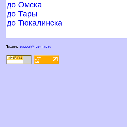
до Омска
до Тары
до Тюкалинска
support@rus-map.ru
Пишите: