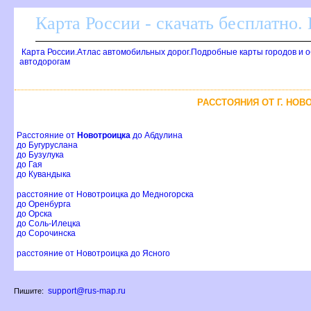
Карта России - скачать бесплатно.
Карта России.Атлас автомобильных дорог.Подробные карты городов и 
автодорогам
РАССТОЯНИЯ ОТ Г. НО
Расстояние от
Новотроицка
до Абдулина
до Бугуруслана
до Бузулука
до Гая
до Кувандыка
расстояние от Новотроицка до Медногорска
до Оренбурга
до Орска
до Соль-Илецка
до Сорочинска
расстояние от Новотроицка до Ясного
support@rus-map.ru
Пишите: