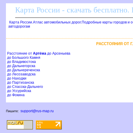
Карта России - скачать бесплатно.
Карта России.Атлас автомобильных дорог.Подробные карты городов и 
автодорогам
РАССТОЯНИЯ ОТ Г
Расстояние от
Артёма
до Арсеньева
до Большого Камня
до Владивостока
до Дальнегорска
до Дальнереченска
до Лесозаводска
до Находки
до Партизанска
до Спасска-Дальнего
до Уссурийска
до Фокина
support@rus-map.ru
Пишите: