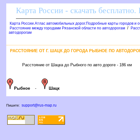
Карта России - скачать бесплатно.
Карта России.Атлас автомобильных дорог.Подробные карты городов и 
/
Расстояние между городами Рязанской области по автодорогам
Расс
автодорогам
РАССТОЯНИЕ ОТ Г. ШАЦК ДО ГОРОДА РЫБНОЕ ПО АВТОДОРО
Расстояние от Шацка до Рыбного по авто дороге - 186 км
Рыбное
-
Шацк
support@rus-map.ru
Пишите: