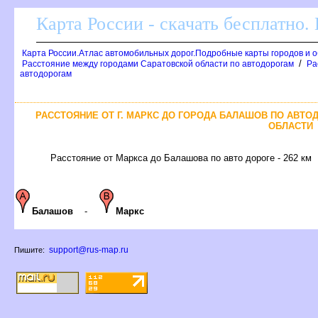
Карта России - скачать бесплатно.
Карта России.Атлас автомобильных дорог.Подробные карты городов и 
/
Расстояние между городами Саратовской области по автодорогам
Ра
автодорогам
РАССТОЯНИЕ ОТ Г. МАРКС ДО ГОРОДА БАЛАШОВ ПО АВТО
ОБЛАСТИ
Расстояние от Маркса до Балашова по авто дороге - 262 км
Балашов
-
Маркс
support@rus-map.ru
Пишите: