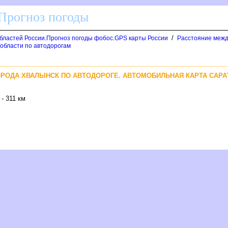
 Прогноз погоды
/
областей России.Прогноз погоды фобос.GPS карты России
Расстояние межд
 области по автодорогам
ГОРОДА ХВАЛЫНСК ПО АВТОДОРОГЕ. АВТОМОБИЛЬНАЯ КАРТА САР
- 311 км