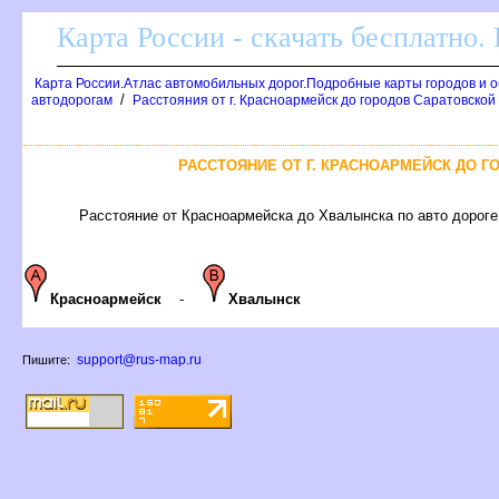
Карта России - скачать бесплатно.
Карта России.Атлас автомобильных дорог.Подробные карты городов и 
/
автодорогам
Расстояния от г. Красноармейск до городов Саратовской
РАССТОЯНИЕ ОТ Г. КРАСНОАРМЕЙСК ДО 
Расстояние от Красноармейска до Хвалынска по авто дороге 
Красноармейск
-
Хвалынск
support@rus-map.ru
Пишите: