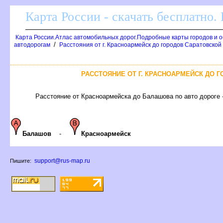
Карта России - скачать бесплатно.
Карта России.Атлас автомобильных дорог.Подробные карты городов и 
/
автодорогам
Расстояния от г. Красноармейск до городов Саратовской
РАССТОЯНИЕ ОТ Г. КРАСНОАРМЕЙСК ДО 
Расстояние от Красноармейска до Балашова по авто дороге -
Балашов
-
Красноармейск
support@rus-map.ru
Пишите: