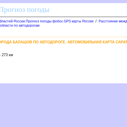
 Прогноз погоды
/
областей России.Прогноз погоды фобос.GPS карты России
Расстояние межд
 области по автодорогам
ГОРОДА БАЛАШОВ ПО АВТОДОРОГЕ. АВТОМОБИЛЬНАЯ КАРТА САРА
 273 км