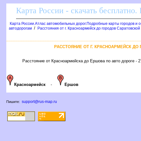
Карта России - скачать бесплатно.
Карта России.Атлас автомобильных дорог.Подробные карты городов и 
/
автодорогам
Расстояния от г. Красноармейск до городов Саратовской
РАССТОЯНИЕ ОТ Г. КРАСНОАРМЕЙСК ДО
Расстояние от Красноармейска до Ершова по авто дороге - 2
Красноармейск
-
Ершов
support@rus-map.ru
Пишите: