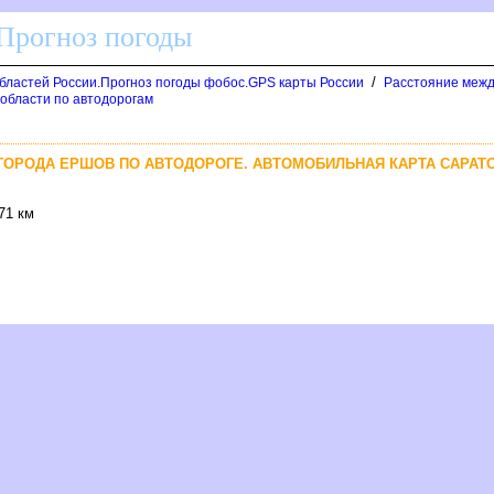
 Прогноз погоды
/
областей России.Прогноз погоды фобос.GPS карты России
Расстояние межд
 области по автодорогам
 ГОРОДА ЕРШОВ ПО АВТОДОРОГЕ. АВТОМОБИЛЬНАЯ КАРТА САРАТ
71 км