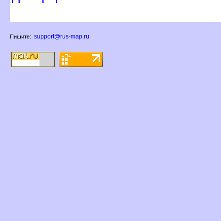
support@rus-map.ru
Пишите: